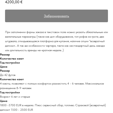
4200,00
€
Забронировать
При заполнении формы заказа в текстовом поле можно указать обязательные или
желательные параметры (такие как доп оборудование, тип рифов на гроте, два
штурвала, откидывающаяся платформа для купания, наличие опции "возвратный
депозит... А так же особенности чартера, такте как нестандартный день заезда
или длительность аренды не-кратная неделе...)
Размер
Количество кают
Год постройки
Цена
Размер
До 42 футов
Количество кают
4 каюты, позволяют с полным комфортом разместить 4 - 6 человек. Максимальное
размещение 8-9 человек
Год постройки
Возраст 6 лет и старше
Цена
1800 -5700 EUR в неделю. Плюс сервисный сбор, топливо. Страховой (возвратный)
депозит 1500 - 2500 EUR