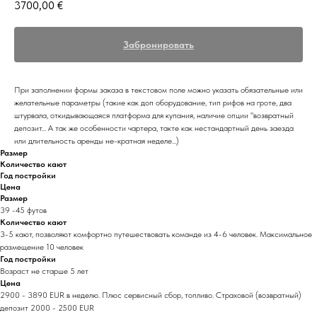
3700,00
€
Забронировать
При заполнении формы заказа в текстовом поле можно указать обязательные или
желательные параметры (такие как доп оборудование, тип рифов на гроте, два
штурвала, откидывающаяся платформа для купания, наличие опции "возвратный
депозит... А так же особенности чартера, такте как нестандартный день заезда
или длительность аренды не-кратная неделе...)
Размер
Количество кают
Год постройки
Цена
Размер
39 -45 футов
Количество кают
3-5 кают, позволяют комфортно путешествовать команде из 4-6 человек. Максимальное
размещение 10 человек
Год постройки
Возраст не старше 5 лет
Цена
2900 - 3890 EUR в неделю. Плюс сервисный сбор, топливо. Страховой (возвратный)
депозит 2000 - 2500 EUR